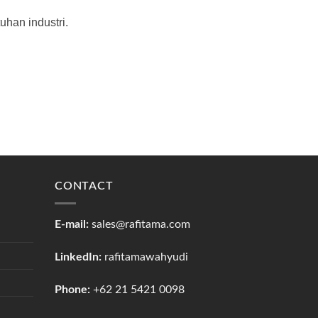
uhan industri.
CONTACT
E-mail:
sales@rafitama.com
LinkedIn:
rafitamawahyudi
Phone:
+62 21 5421 0098