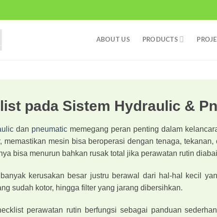
ABOUT US
PRODUCTS
PROJE
list pada Sistem Hydraulic & P
ulic
dan
pneumatic
memegang peran penting dalam kelancaran 
ar, memastikan mesin bisa beroperasi dengan tenaga, tekanan,
anya bisa menurun bahkan rusak total jika perawatan rutin diaba
anyak kerusakan besar justru berawal dari hal-hal kecil yan
ang sudah kotor, hingga filter yang jarang dibersihkan.
checklist perawatan rutin berfungsi sebagai panduan sederh