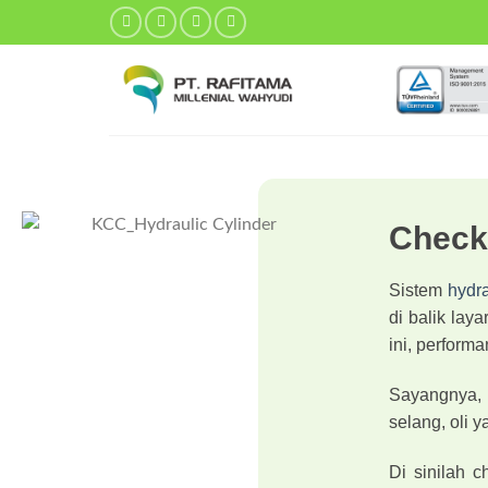
Check
Sistem
hydra
di balik lay
ini, perform
Sayangnya, b
selang, oli y
Di sinilah 