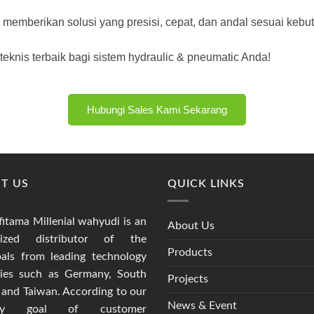
memberikan solusi yang presisi, cepat, dan andal sesuai kebut
eknis terbaik bagi sistem hydraulic & pneumatic Anda!
Hubungi Sales Kami Sekarang
T US
QUICK LINKS
fitama Millenial wahyudi is an
About Us
rized distributor of the
Products
pals from leading technology
ries such as Germany, South
Projects
 and Taiwan. According to our
News & Event
ary goal of customer